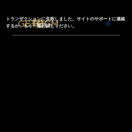
内
容
を
トランザクションに失敗しました。サイトのサポートに連絡
ス
するか、もう一度お試しください。
キ
ッ
プ